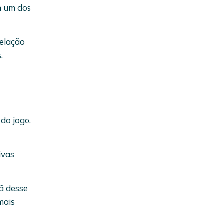
m um dos
relação
.
do jogo.
a
ivas
ã desse
mais