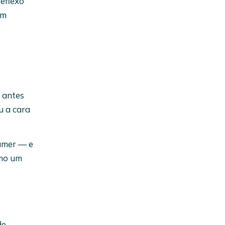
eflexo
om
 antes
u a cara
gamer — e
omo um
de