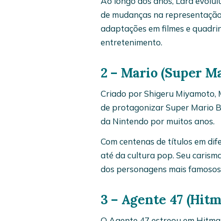
Ao longo dos anos, Lara evolu
de mudanças na representação f
adaptações em filmes e quadri
entretenimento.
2 – Mario (Super Ma
Criado por Shigeru Miyamoto, 
de protagonizar Super Mario B
da Nintendo por muitos anos.
Com centenas de títulos em di
até da cultura pop. Seu carisma
dos personagens mais famosos 
3 – Agente 47 (Hit
O Agente 47 estreou em Hitman