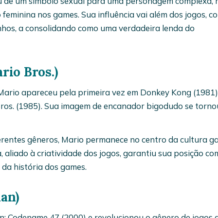
iu de um símbolo sexual para uma personagem complexa, r
eminina nos games. Sua influência vai além dos jogos, c
nhos, a consolidando como uma verdadeira lenda do
rio Bros.)
Mario apareceu pela primeira vez em Donkey Kong (1981)
ros. (1985). Sua imagem de encanador bigodudo se torno
ferentes gêneros, Mario permanece no centro da cultura 
, aliado à criatividade dos jogos, garantiu sua posição c
da história dos games.
man)
: Codename 47 (2000) e revolucionou o gênero de jogos 