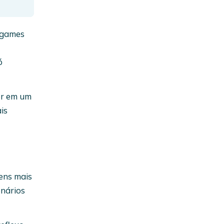
ogames
ó
er em um
is
ens mais
enários