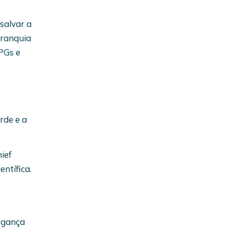
salvar a
franquia
PGs e
rde e a
ief
entífica.
ingança