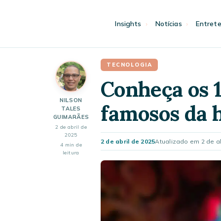
Pular
para
Insights
Notícias
Entret
o
conteúdo
TECNOLOGIA
Conheça os 
NILSON
famosos da h
TALES
GUIMARÃES
2 de abril de
2025
2 de abril de 2025
Atualizado em 2 de ab
4 min de
leitura