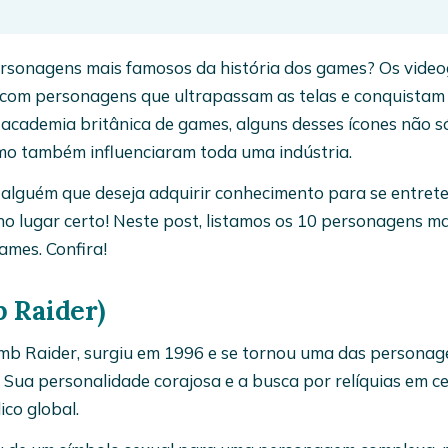
rsonagens mais famosos da história dos games? Os vide
com personagens que ultrapassam as telas e conquistam
academia britânica de games, alguns desses ícones não s
omo também influenciaram toda uma indústria.
alguém que deseja adquirir conhecimento para se entret
 no lugar certo! Neste post, listamos os 10 personagens ma
ames. Confira!
b Raider)
omb Raider, surgiu em 1996 e se tornou uma das personag
 Sua personalidade corajosa e a busca por relíquias em c
co global.