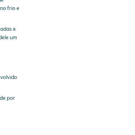
no frio e
iadas e
dele um
nvolvido
ade por