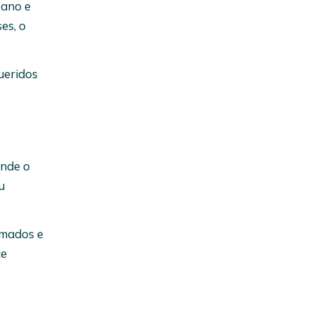
pano e
es, o
ueridos
onde o
u
imados e
ce