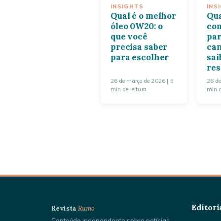
INSIGHTS
INS
Qual é o melhor
Qua
óleo 0W20: o
co
que você
pa
precisa saber
can
para escolher
sai
res
26 de março de 2026
| 5
26 d
min de leitura
min d
Editori
Revista
Rumo
Conteúdo independente sobre notícias,