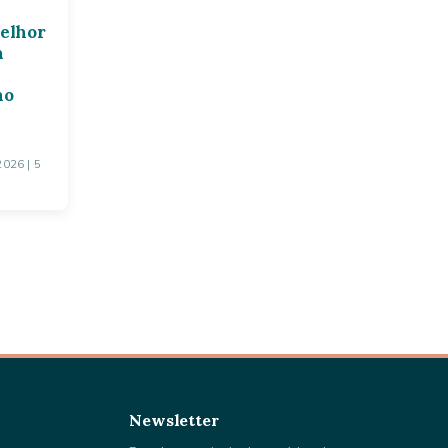
melhor
a
no
 2026
| 5
Newsletter