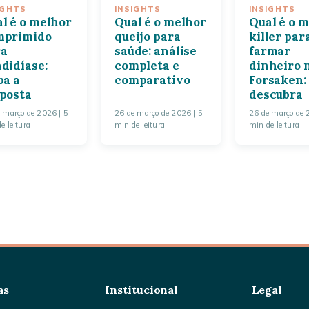
IGHTS
INSIGHTS
INSIGHTS
l é o melhor
Qual é o melhor
Qual é o 
mprimido
queijo para
killer par
ra
saúde: análise
farmar
didíase:
completa e
dinheiro 
ba a
comparativo
Forsaken:
posta
descubra
e março de 2026
| 5
26 de março de 2026
| 5
26 de março de
e leitura
min de leitura
min de leitura
as
Institucional
Legal