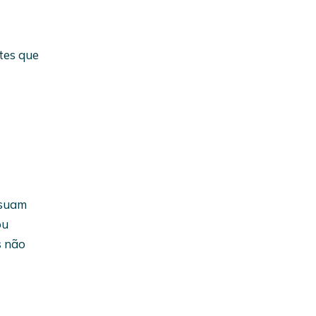
tes que
ssuam
ou
s não