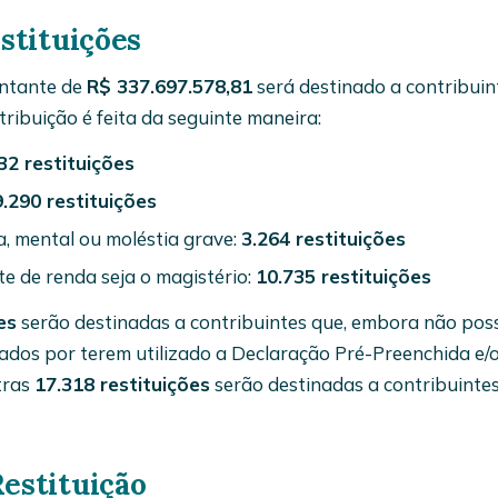
stituições
ontante de
R$ 337.697.578,81
será destinado a contribuin
tribuição é feita da seguinte maneira:
32 restituições
.290 restituições
ca, mental ou moléstia grave:
3.264 restituições
te de renda seja o magistério:
10.735 restituições
es
serão destinadas a contribuintes que, embora não po
ciados por terem utilizado a Declaração Pré-Preenchida e/
tras
17.318 restituições
serão destinadas a contribuinte
estituição