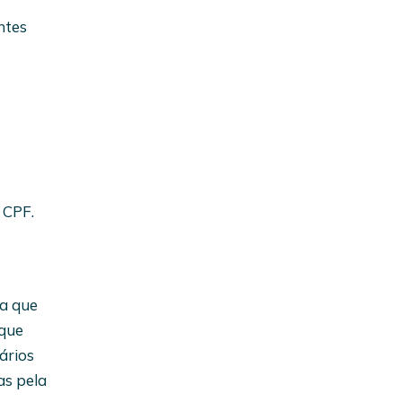
ntes
 CPF.
ra que
 que
ários
as pela