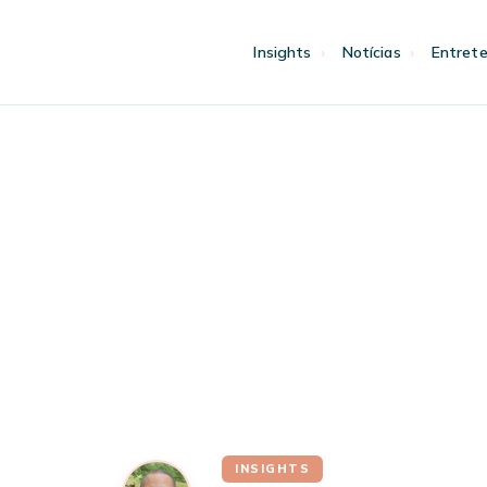
Pular
para
Insights
Notícias
Entret
o
conteúdo
INSIGHTS